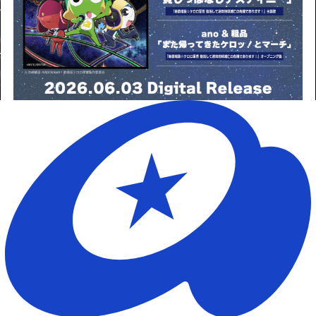
CHAT
ニャンオェ占
い
CONTACT
デンマウちゅ
あのゲっちゅ
～選会
JOIN
LOGIN