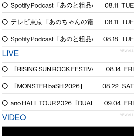
Spotify Podcast「あのと粗品の電電電話」
08
11
TUE
S
テレビ東京「あのちゃんの電電電波♪」
08
11
TUE
テ
Spotify Podcast「あのと粗品の電電電話」
08
18
TUE
S
LIVE
VIEW ALL
「RISING SUN ROCK FESTIVAL 2026 in EZ
08
14
FRI
「MONSTER baSH 2026」
08
22
SAT
ano HALL TOUR 2026「DUAL DI
09
04
FRI
VIDEO
VIEW ALL