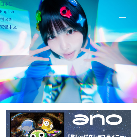
日本語
English
한국어
繁體中文
TOP
NEWS
DISCOGRA
MEDIA
BLOG
PHOTO
PHY
MOVIE
あのちゃん新
LIVE
VIDEO
聞
PROFILE
GOODS