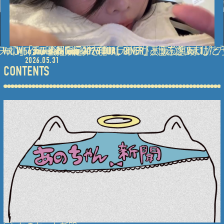
l.1」 グッズ紹介編
ンクラブ会員限定弾き語りライブ「天国未遂 Vol.1」 
『Who killed Paledusk?? TOUR』ありがとうございました
「ano Hall Tour 2026 DUAL DINER」大阪公演
2026.05.31
CONTENTS