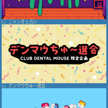
ニャンオェ占い
デンマウちゅ〜選会