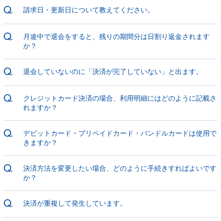
CHAT
ニャンオェ占
Q.
請求日・更新日について教えてください。
い
CONTACT
Q.
月途中で退会をすると、残りの期間分は日割り返金されます
デンマウちゅ
あのゲっちゅ
か？
～選会
Q.
退会していないのに「決済が完了していない」と出ます。
JOIN
LOGIN
Q.
クレジットカード決済の場合、利用明細にはどのように記載さ
れますか？
Q.
デビットカード・プリペイドカード・バンドルカードは使用で
きますか？
Q.
決済方法を変更したい場合、どのように手続きすればよいです
か？
Q.
決済が重複して発生しています。