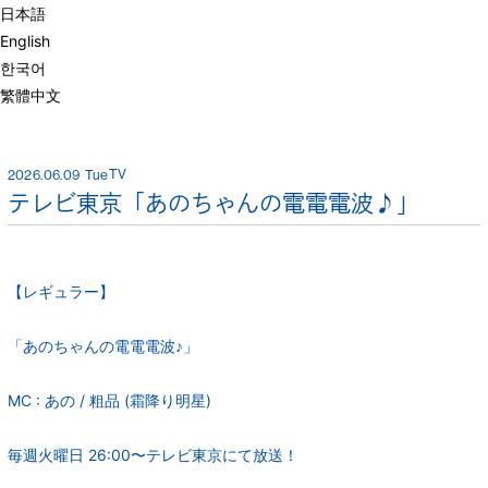
日本語
English
한국어
繁體中文
TV
2026.06.09
Tue
テレビ東京「あのちゃんの電電電波♪」
【レギュラー】
TOP
NEWS
「あのちゃんの電電電波♪」
DISCOGRA
MEDIA
BLOG
PHOTO
PHY
MC : あの / 粗品 (霜降り明星)
MOVIE
あのちゃん新
LIVE
VIDEO
聞
毎週火曜日 26:00〜テレビ東京にて放送！
PROFILE
GOODS