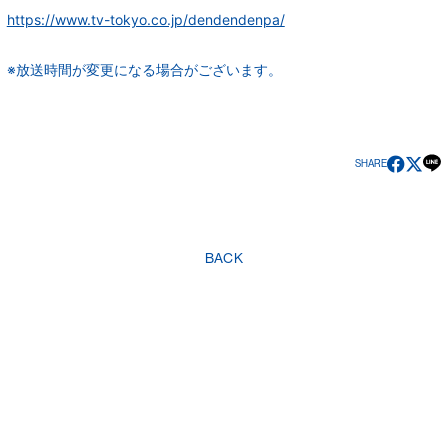
CHAT
ニャンオェ占
https://www.tv-tokyo.co.jp/dendendenpa/
い
CONTACT
※放送時間が変更になる場合がございます。
デンマウちゅ
あのゲっちゅ
～選会
SHARE
JOIN
LOGIN
BACK
© あの / ano ,
Fan+Kit
Powered by Fanplus.inc