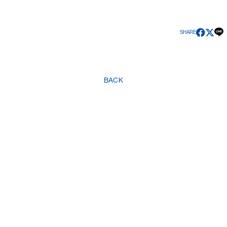
CHAT
ニャンオェ占
い
CONTACT
SHARE
デンマウちゅ
あのゲっちゅ
～選会
BACK
JOIN
LOGIN
© あの / ano ,
Fan+Kit
Powered by Fanplus.inc