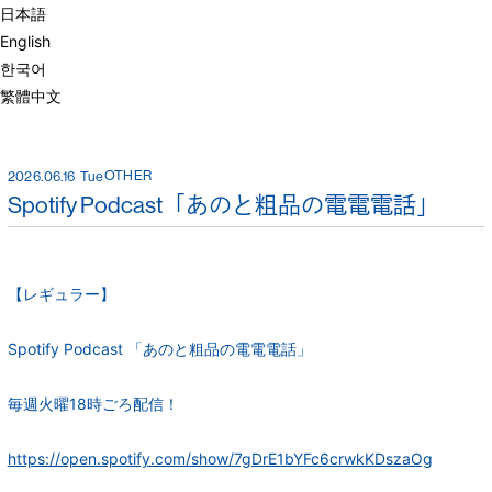
日本語
English
한국어
繁體中文
OTHER
2026.06.16
Tue
Spotify Podcast「あのと粗品の電電電話」
【レギュラー】
TOP
NEWS
Spotify Podcast 「あのと粗品の電電電話」
DISCOGRA
MEDIA
BLOG
PHOTO
PHY
毎週火曜18時ごろ配信！
MOVIE
あのちゃん新
LIVE
VIDEO
聞
https://open.spotify.com/show/7gDrE1bYFc6crwkKDszaOg
PROFILE
GOODS